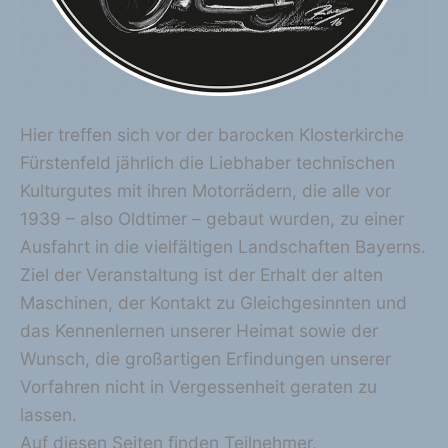
Hier treffen sich vor der barocken Klosterkirche
Fürstenfeld jährlich die Liebhaber technischen
Kulturgutes mit ihren Motorrädern, die alle vor
1939 – also Oldtimer – gebaut wurden, zu einer
Ausfahrt in die vielfältigen Landschaften Bayerns.
Ziel der Veranstaltung ist der Erhalt der alten
Maschinen, der Kontakt zu Gleichgesinnten und
das Kennenlernen unserer Heimat sowie der
Wunsch, die großartigen Erfindungen unserer
Vorfahren nicht in Vergessenheit geraten zu
lassen.
Auf diesen Seiten finden Teilnehmer,