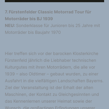
7. Fürstenfelder Classic Motorrad Tour für
Motorräder bis BJ 1939
NEU:
Sonderklasse für Junioren bis 25 Jahre mit
Motorräder bis Baujahr 1970
Hier treffen sich vor der barocken Klosterkirche
Fürstenfeld jährlich die Liebhaber technischen
Kulturgutes mit ihren Motorrädern, die alle vor
1939 – also Oldtimer – gebaut wurden, zu einer
Ausfahrt in die vielfältigen Landschaften Bayerns.
Ziel der Veranstaltung ist der Erhalt der alten
Maschinen, der Kontakt zu Gleichgesinnten und
das Kennenlernen unserer Heimat sowie der
Wunsch, die großartigen Erfindungen unserer