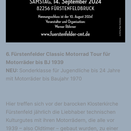
6. Fürstenfelder Classic Motorrad Tour für
Motorräder bis BJ 1939
NEU:
Sonderklasse für Jugendliche bis 24 Jahre
mit Motorräder bis Baujahr 1970
Hier treffen sich vor der barocken Klosterkirche
Fürstenfeld jährlich die Liebhaber technischen
Kulturgutes mit ihren Motorrädern, die alle vor
1939 – also Oldtimer – gebaut wurden, zu einer