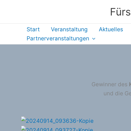
Zum
Fürs
Inhalt
springen
Start
Veranstaltung
Aktuelles
Partnerveranstaltungen
Gewinner des
und die G