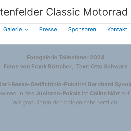
tenfelder Classic Motorrad
Galerie
Presse
Sponsoren
Kontakt
Fotogalerie Teilnehmer 2024
Fotos von Frank Böttcher
,
Text: Otto Schwarz
Karl-Reese-Gedächtnis-Pokal
ist
Bernhard Syno
ewinnerin des
Junioren-Pokals
ist
Celine Nörr
auf
Wir gratulieren den beiden sehr herzlich.