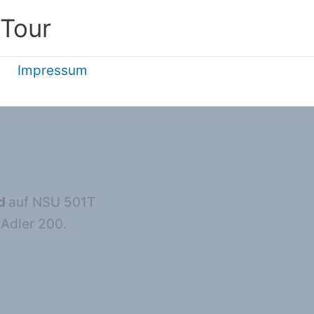
 Tour
Impressum
ld
auf NSU 501T
 Adler 200.