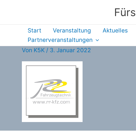
Zum
Fürs
Inhalt
springen
Start
Veranstaltung
Aktuelles
Partnerveranstaltungen
Von
K5K
/
3. Januar 2022