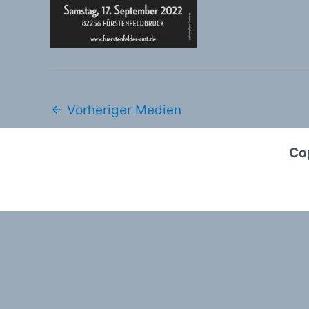
←
Vorheriger Medien
Cop